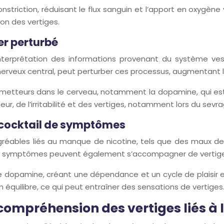
riction, réduisant le flux sanguin et l’apport en oxygène vers
ion des vertiges.
er perturbé
’interprétation des informations provenant du système v
 nerveux central, peut perturber ces processus, augmentant la
metteurs dans le cerveau, notamment la dopamine, qui est 
, de l’irritabilité et des vertiges, notamment lors du sevra
 cocktail de symptômes
éables liés au manque de nicotine, tels que des maux de tê
es symptômes peuvent également s’accompagner de vertiges
on de dopamine, créant une dépendance et un cycle de plaisi
n équilibre, ce qui peut entraîner des sensations de vertiges
 compréhension des vertiges liés à 