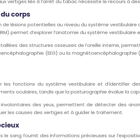
 vertiges liés à l’arrêt du tabac nécessite le recours à de
r du corps
tion de lésions potentielles au niveau du système vestibulair
IRM) permet d’explorer l’anatomie du système vestibulaire et
illées des structures osseuses de l’oreille interne, permett
lectroencéphalographie (EEG) ou la magnétoencéphalographie 
r les fonctions du système vestibulaire et d’identifier de
ements oculaires, tandis que la posturographie évalue la cap
nvolontaires des yeux, permettent de détecter des anomali
er les causes des vertiges et à guider le traitement.
écieux
 le sang fournit des informations précieuses sur l’expositio