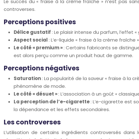
Le succès du « fraise à la crème fraîche » n’est pas sans
controverses.
Perceptions positives
Délice gustatif
: Le plaisir intense du parfum, l’effe
Aspect social
: L’e-liquide « fraise à la crème fraîc
Le côté « premium »
: Certains fabricants se distingue
est alors perçu comme un produit haut de gamme.
Perceptions négatives
Saturation
: La popularité de la saveur « fraise à l
phénomène de mode.
Le côté « désuet »
: L’association à un goût « classiqu
La perception de l’e-cigarette
: L’e-cigarette est s
la dépendance et les effets secondaires.
Les controverses
L’utilisation de certains ingrédients controversés dans