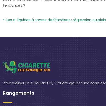
tendances ?
Les e-liquides à saveur de friandises : régression ou plai
Pour réaliser un e-liquide DIY, il faudra ajouter une base 
Rangements