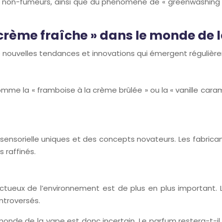
 les non-fumeurs, ainsi que du phénomène de « greenwashing
a crème fraîche » dans le monde de 
e nouvelles tendances et innovations qui émergent régulièr
e la « framboise à la crème brûlée » ou la « vanille carame
 sensorielle uniques et des concepts novateurs. Les fabricant
 raffinés.
ectueux de l’environnement est de plus en plus important.
ontroversés.
e monde de la vape est donc incertain. Le parfum restera-t-i