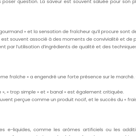
 poser question. La saveur est souvent saluée pour son plai
t « gourmand » et la sensation de fraîcheur qu’il procure son
he » est souvent associé à des moments de convivialité et de
nt par l’utilisation d’ingrédients de qualité et des techniques
a crème fraîche » a engendré une forte présence sur le march
e », « trop simple » et « banal » est également critiquée.
ouvent perçue comme un produit nocif, et le succès du « frai
 les e-liquides, comme les arômes artificiels ou les add