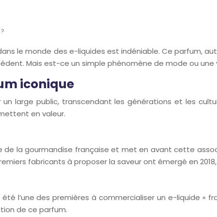
 ?
 » dans le monde des e-liquides est indéniable. Ce parfum, 
écédent. Mais est-ce un simple phénomène de mode ou une v
fum iconique
 un large public, transcendant les générations et les cult
mettent en valeur.
e de la gourmandise française et met en avant cette associa
remiers fabricants à proposer la saveur ont émergé en 2018
a été l’une des premières à commercialiser un e-liquide « fr
tion de ce parfum.