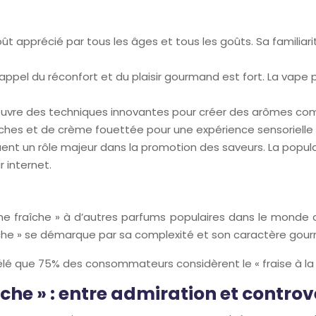
n goût apprécié par tous les âges et tous les goûts. Sa famil
’appel du réconfort et du plaisir gourmand est fort. La vap
œuvre des techniques innovantes pour créer des arômes comple
aîches et de crème fouettée pour une expérience sensorielle
ouent un rôle majeur dans la promotion des saveurs. La popula
r internet.
me fraîche » à d’autres parfums populaires dans le monde de 
raîche » se démarque par sa complexité et son caractère gou
é que 75% des consommateurs considèrent le « fraise à la 
aîche » : entre admiration et contro