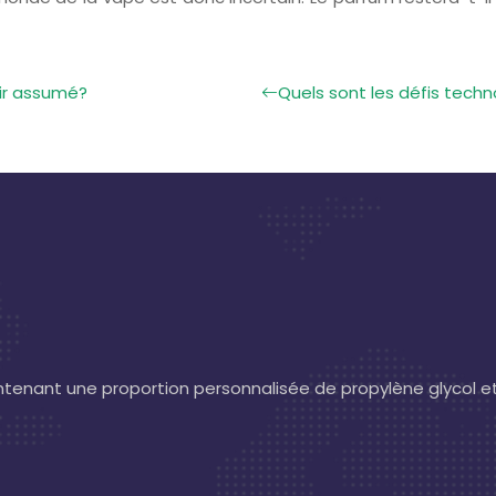
sir assumé?
Quels sont les défis techn
contenant une proportion personnalisée de propylène glycol e