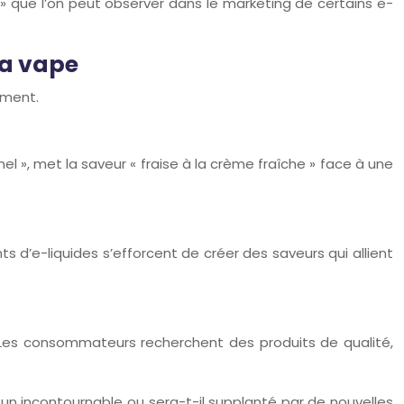
 » que l’on peut observer dans le marketing de certains e-
la vape
ement.
l », met la saveur « fraise à la crème fraîche » face à une
s d’e-liquides s’efforcent de créer des saveurs qui allient
 Les consommateurs recherchent des produits de qualité,
l un incontournable ou sera-t-il supplanté par de nouvelles