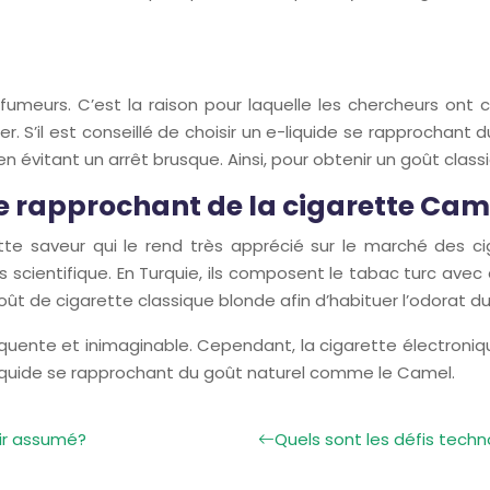
 fumeurs. C’est la raison pour laquelle les chercheurs ont c
S’il est conseillé de choisir un e-liquide se rapprochant d
évitant un arrêt brusque. Ainsi, pour obtenir un goût class
se rapprochant de la cigarette Cam
e saveur qui le rend très apprécié sur le marché des cig
 scientifique. En Turquie, ils composent le tabac turc ave
goût de cigarette classique blonde afin d’habituer l’odorat d
quente et inimaginable. Cependant, la cigarette électroniq
 e-liquide se rapprochant du goût naturel comme le Camel.
sir assumé?
Quels sont les défis techn