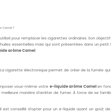
es Camel ?
 utilisé pour remplacer les cigarettes ordinaires. Son objecti
s huiles essentielles mais qui sont présentées dans un peti
uide arôme Camel
.
e. La cigarette électronique permet de créer de la fumée qui
e composer vous-même votre
e-liquide arôme Camel
en fon
 meilleure manière d’arrêter de fumer. À force de se familia
l est conseillé d’opter pour un e-liquide ayant un goût de