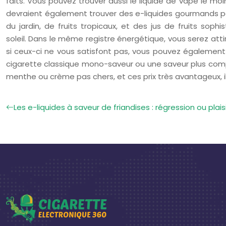
faits. Vous pouvez trouver aussi le liquide de vape le moi
devraient également trouver des e-liquides gourmands pas 
du jardin, de fruits tropicaux, et des jus de fruits sop
soleil. Dans le même registre énergétique, vous serez att
si ceux-ci ne vous satisfont pas, vous pouvez également 
cigarette classique mono-saveur ou une saveur plus complex
menthe ou crème pas chers, et ces prix très avantageux, il
Les e-liquides à saveur de friandises : régression ou plai