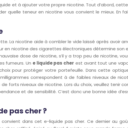
uide et à ajouter votre propre nicotine. Tout d’abord, cette
r quelle teneur en nicotine vous convient le mieux. En fait
de
arette. La nicotine aide à combler le vide laissé après avoir
eur en nicotine des cigarettes électroniques détermine son e
auvaise dose de nicotine, s’il y a trop peu de nicotine, vou
es fumeurs. Un
e liquide pas cher
est avant tout une vapot
oix pour protéger votre portefeuille. Dans cette optique,
milligrammes correspondent à de faibles niveaux de nicot
e forts niveaux de nicotine. Lors du choix, veuillez tenir
dance et de sensibilité. C’est donc une bonne idée d’ess
de pas cher ?
convient dans cet e-liquide pas cher. Ce dernier au goû