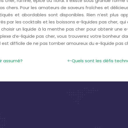
ns cher, raffiné, épicé ou floral. Il existe sous grande form
chers. Pour les amateurs de saveurs fraîches et délicieuses
histiqués et abordables sont disponibles. Rien n’est plus 
irés par les cocktails et les boissons e-liquides pas cher, 
choisir un liquide à la menthe pas cher pour obtenir une e
e d’e-liquide pas cher, vous trouverez votre bonheur dans c
 est difficile de ne pas tomber amoureux du e-liquide pas c
sir assumé?
Quels sont les défis techn