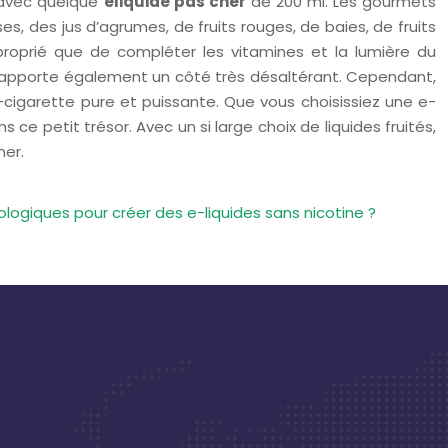
e avec quelque
eliquide pas cher
de 200 ml. Les gourmets
, des jus d’agrumes, de fruits rouges, de baies, de fruits
approprié que de compléter les vitamines et la lumière du
qui apporte également un côté très désaltérant. Cependant,
-cigarette pure et puissante. Que vous choisissiez une e-
e petit trésor. Avec un si large choix de liquides fruités,
her.
ologiques pour créer des e-liquides sans nicotine ?