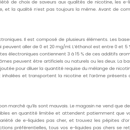
été de choix de saveurs aux qualités de nicotine, les e-
, et la qualité n’est pas toujours la même. Avant de com
ctroniques. Il est composé de plusieurs éléments. Les base
peuvent aller de 0 et 20 mg/ml. L’éthanol est entre 0 et 5 %
rettes électroniques contiennent 3 à 15 % de ces additifs aro
mes peuvent être artificiels ou naturels ou les deux. La 
t ajoutée pour diluer la quantité requise du mélange de nicot
 inhalées et transportent la nicotine et l’arôme présents da
à bon marché qu’ils sont mauvais. Le magasin ne vend que des
ibles en quantité limitée et attendent patiemment que vou
ariété de e-liquides pas cher, et trouvez les pépites d’or
ctions préférentielles, tous vos e-liquides pas chers se 