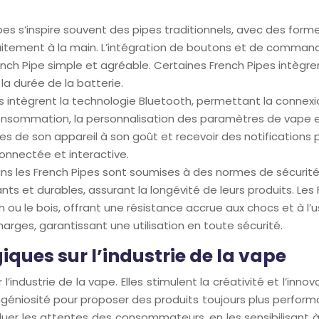
pes s’inspire souvent des pipes traditionnels, avec des form
faitement à la main. L’intégration de boutons et de commandes
rench Pipe simple et agréable. Certaines French Pipes intèg
la durée de la batterie.
s intègrent la technologie Bluetooth, permettant la connexi
sommation, la personnalisation des paramètres de vape et la 
 de son appareil à son goût et recevoir des notifications po
onnectée et interactive.
ans les French Pipes sont soumises à des normes de sécurité s
ants et durables, assurant la longévité de leurs produits. L
m ou le bois, offrant une résistance accrue aux chocs et à l’
charges, garantissant une utilisation en toute sécurité.
ques sur l’industrie de la vape
’industrie de la vape. Elles stimulent la créativité et l’i
ngéniosité pour proposer des produits toujours plus performa
luer les attentes des consommateurs, en les sensibilisant à