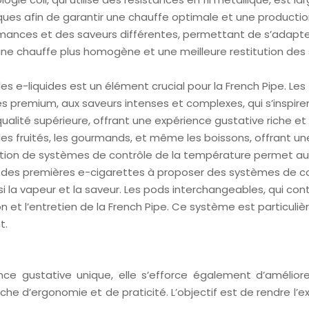
ues afin de garantir une chauffe optimale et une production 
formances et des saveurs différentes, permettant de s’adap
une chauffe plus homogène et une meilleure restitution des 
des e-liquides est un élément crucial pour la French Pipe. Le
es premium, aux saveurs intenses et complexes, qui s’inspire
alité supérieure, offrant une expérience gustative riche et
s fruités, les gourmands, et même les boissons, offrant une
ation de systèmes de contrôle de la température permet aux
une des premières e-cigarettes à proposer des systèmes de c
 la vapeur et la saveur. Les pods interchangeables, qui conti
ion et l’entretien de la French Pipe. Ce système est particuli
t.
e gustative unique, elle s’efforce également d’améliorer l
e d’ergonomie et de praticité. L’objectif est de rendre l’ex