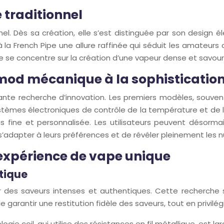
 traditionnel
ionnel. Dès sa création, elle s’est distinguée par son design
 la French Pipe une allure raffinée qui séduit les amateur
lle se concentre sur la création d’une vapeur dense et savou
u mod mécanique à la sophisticati
stante recherche d’innovation. Les premiers modèles, sou
systèmes électroniques de contrôle de la température et de
us fine et personnalisée. Les utilisateurs peuvent désorm
’adapter à leurs préférences et de révéler pleinement les 
 expérience de vape unique
tique
 des saveurs intenses et authentiques. Cette recherche se 
e garantir une restitution fidèle des saveurs, tout en privi
ogie coil, qui utilise des résistances en fil métallique, est l