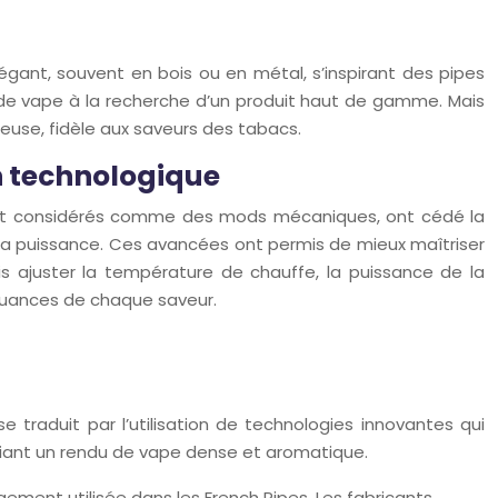
 élégant, souvent en bois ou en métal, s’inspirant des pipes
s de vape à la recherche d’un produit haut de gamme. Mais
reuse, fidèle aux saveurs des tabacs.
on technologique
vent considérés comme des mods mécaniques, ont cédé la
 la puissance. Ces avancées ont permis de mieux maîtriser
ais ajuster la température de chauffe, la puissance de la
nuances de chaque saveur.
traduit par l’utilisation de technologies innovantes qui
légiant un rendu de vape dense et aromatique.
argement utilisée dans les French Pipes. Les fabricants