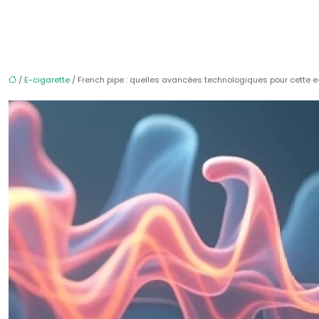
/
E-cigarette
/ French pipe : quelles avancées technologiques pour cette e