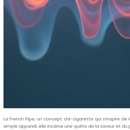
La French Pipe, un concept d’e-cigarette qui s’inspire de
simple appareil, elle incarne une quête de la saveur et du