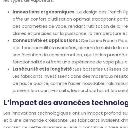
les types de vapoteurs.
Innovations ergonomiques :
Le design des French Pi
offre un confort d’utilisation optimal, s’adaptant par
des paramètres de vape, rendant l’utilisation de la F
claires et précises sur la puissance, la température et 
Connectivité et applications :
Certaines French Pipe
des fonctionnalités avancées, comme le suivi de la con
son évolution de consommation, ajuster les paramètres
fonctionnalités offrent une expérience de vape plus c
La sécurité et la longévité :
Les batteries utilisées d
Les fabricants investissent dans des matériaux résist
de haute qualité, comme l’acier inoxydable, l’aluminiu
prévenir les courts-circuits, les surchauffes et les sur
L’impact des avancées technologi
Les innovations technologiques ont un impact profond sur l
et à une demande croissante. Les fabricants rivalisent d’i
concret de cette dynamique : elle a contribué à faire évo