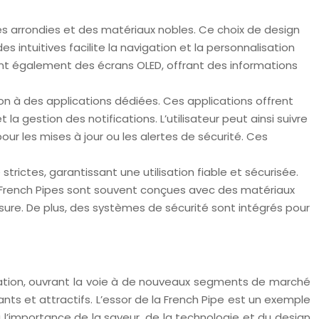
es arrondies et des matériaux nobles. Ce choix de design
 intuitives facilite la navigation et la personnalisation
rent également des écrans OLED, offrant des informations
on à des applications dédiées. Ces applications offrent
gestion des notifications. L’utilisateur peut ainsi suivre
ur les mises à jour ou les alertes de sécurité. Ces
trictes, garantissant une utilisation fiable et sécurisée.
es French Pipes sont souvent conçues avec des matériaux
usure. De plus, des systèmes de sécurité sont intégrés pour
nnovation, ouvrant la voie à de nouveaux segments de marché
nts et attractifs. L’essor de la French Pipe est un exemple
 l’importance de la saveur, de la technologie et du design