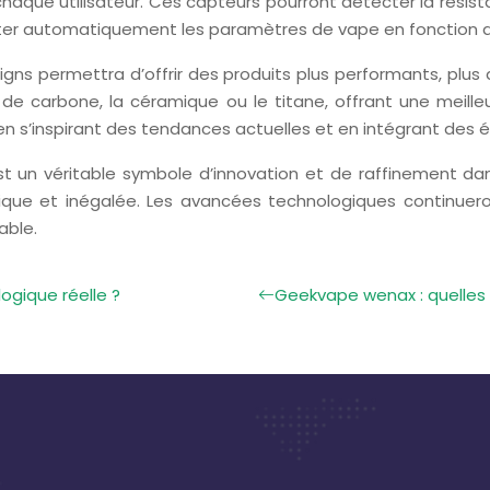
aque utilisateur. Ces capteurs pourront détecter la résistan
er automatiquement les paramètres de vape en fonction des
s permettra d’offrir des produits plus performants, plus d
 de carbone, la céramique ou le titane, offrant une meilleu
n s’inspirant des tendances actuelles et en intégrant des 
est un véritable symbole d’innovation et de raffinement d
e et inégalée. Les avancées technologiques continueront
able.
ogique réelle ?
Geekvape wenax : quelles