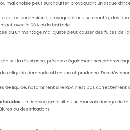
u mal choisie peut surchauffer, provoquant un risque d’ince
réer un court-circuit, provoquant une surchauffe, des domma
 contact avec le RDA ou la batterie.
e ou un montage mal ajusté peut causer des fuites de liqui
uide sur la résistance, présente également ses propres risq
 de e-liquide demande attention et prudence. Des déverseme
tes de liquide, notamment si le RDA n’est pas correctement a
s chaudes:
Un dripping excessif ou un mauvais dosage du liq
ures ou des irritations.