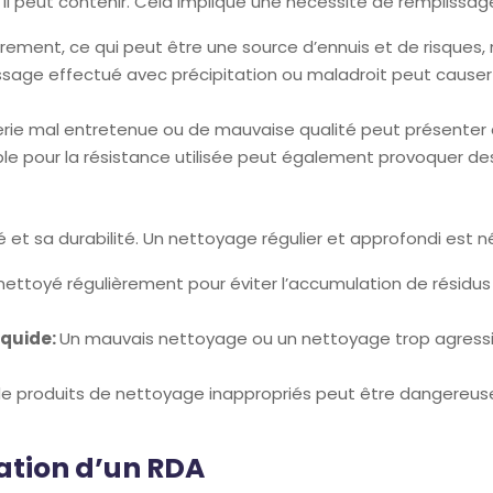
’il peut contenir. Cela implique une nécessité de remplissage
èrement, ce qui peut être une source d’ennuis et de risques, 
ssage effectué avec précipitation ou maladroit peut causer
rie mal entretenue ou de mauvaise qualité peut présenter de
ble pour la résistance utilisée peut également provoquer de
té et sa durabilité. Un nettoyage régulier et approfondi est 
nettoyé régulièrement pour éviter l’accumulation de résidus 
iquide:
Un mauvais nettoyage ou un nettoyage trop agressi
n de produits de nettoyage inappropriés peut être dangereu
isation d’un RDA