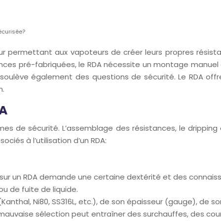
écurisée?
ur permettant aux vapoteurs de créer leurs propres résist
ances pré-fabriquées, le RDA nécessite un montage manuel e
soulève également des questions de sécurité. Le RDA offre
n.
DA
es de sécurité. L’assemblage des résistances, le dripping e
ociés à l’utilisation d’un RDA:
sur un RDA demande une certaine dextérité et des connais
u de fuite de liquide.
if (Kanthal, Ni80, SS316L, etc.), de son épaisseur (gauge), de
auvaise sélection peut entraîner des surchauffes, des court-