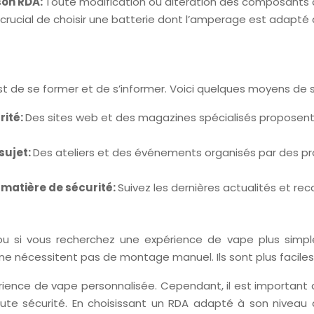
son RDA:
Toute modification ou altération des composants d
t crucial de choisir une batterie dont l’amperage est adapté à
est de se former et de s’informer. Voici quelques moyens de s
rité:
Des sites web et des magazines spécialisés proposent 
sujet:
Des ateliers et des événements organisés par des pr
matière de sécurité:
Suivez les dernières actualités et r
ou si vous recherchez une expérience de vape plus simple 
ne nécessitent pas de montage manuel. Ils sont plus faciles à
rience de vape personnalisée. Cependant, il est important d
ute sécurité. En choisissant un RDA adapté à son niveau d