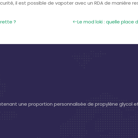
curité, il est possible de vapoter avec un RDA de manière r
arette ?
Le mod loki : quelle place
contenant une proportion personnalisée de propylène glycol e