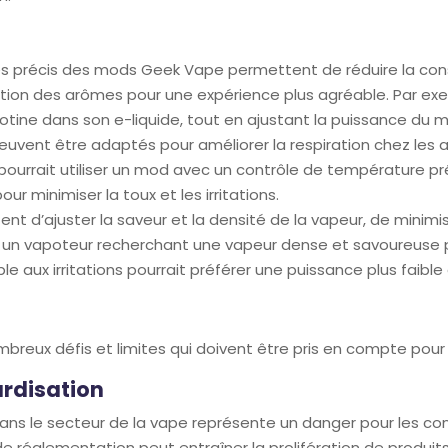
es précis des mods Geek Vape permettent de réduire la con
ation des arômes pour une expérience plus agréable. Par ex
otine dans son e-liquide, tout en ajustant la puissance du 
euvent être adaptés pour améliorer la respiration chez les a
pourrait utiliser un mod avec un contrôle de température préci
r minimiser la toux et les irritations.
t d’ajuster la saveur et la densité de la vapeur, de minimiser
e, un vapoteur recherchant une vapeur dense et savoureuse p
e aux irritations pourrait préférer une puissance plus faibl
mbreux défis et limites qui doivent être pris en compte pour g
rdisation
s le secteur de la vape représente un danger pour les consom
e réglementation peut entraîner la prolifération de produits