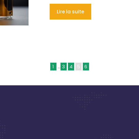
Lire la suite
1
…
3
4
5
6